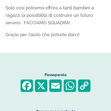
Solo così potremo offrire a tanti bambini e
ragazzi la possibilità di costruire un futuro
sereno. FACCIAMO SQUADRA!
Grazie per l’aiuto che potrete darci!
Passaparola
F
X
E
W
C
a
m
h
o
c
a
a
p