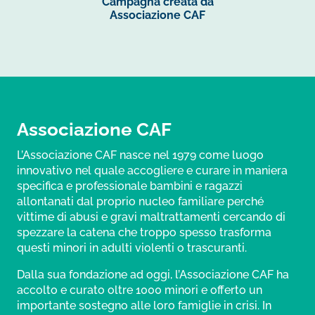
Campagna creata da
Associazione CAF
e
i
t
y
b
l
s
L
o
A
i
Associazione CAF
o
p
n
L’Associazione CAF nasce nel 1979 come luogo
innovativo nel quale accogliere e curare in maniera
k
p
k
specifica e professionale bambini e ragazzi
allontanati dal proprio nucleo familiare perché
vittime di abusi e gravi maltrattamenti cercando di
spezzare la catena che troppo spesso trasforma
questi minori in adulti violenti o trascuranti.
Dalla sua fondazione ad oggi, l’Associazione CAF ha
accolto e curato oltre 1000 minori e offerto un
importante sostegno alle loro famiglie in crisi. In