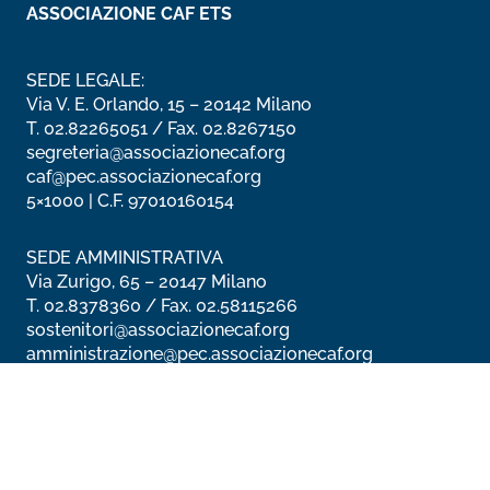
ASSOCIAZIONE CAF ETS
SEDE LEGALE:
Via V. E. Orlando, 15 – 20142 Milano
T.
02.82265051
/ Fax.
02.8267150
segreteria@associazionecaf.org
caf@pec.associazionecaf.org
5×1000 | C.F. 97010160154
SEDE AMMINISTRATIVA
Via Zurigo, 65 – 20147 Milano
T.
02.8378360
/ Fax.
02.58115266
sostenitori@associazionecaf.org
amministrazione@pec.associazionecaf.org
Seguici su: